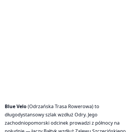
Blue Velo
(Odrzańska Trasa Rowerowa) to
długodystansowy szlak wzdłuż Odry. Jego
zachodniopomorski odcinek prowadzi z północy na
południe — łączy Bałtyk wzdłuż Zalewu Szczecińskiego