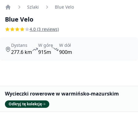
Szlaki
Blue Velo
Home
Blue Velo
4.0 (3 reviews)
Dystans
W górę
W dół
277.6 km
915m
900m
Promowane
Wycieczki rowerowe w warmińsko-mazurskim
Odkryj tę kolekcję