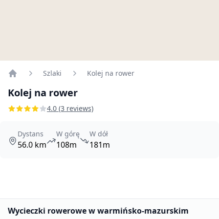
Szlaki
Kolej na rower
Home
Kolej na rower
4.0 (3 reviews)
Dystans
W górę
W dół
56.0 km
108m
181m
Promowane
Wycieczki rowerowe w warmińsko-mazurskim