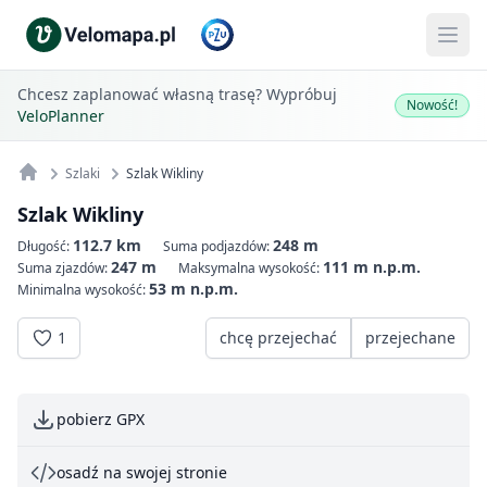
Chcesz zaplanować własną trasę? Wypróbuj
Nowość!
VeloPlanner
Szlaki
Szlak Wikliny
Szlak Wikliny
112.7 km
248 m
Długość:
Suma podjazdów:
247 m
111 m n.p.m.
Suma zjazdów:
Maksymalna wysokość:
53 m n.p.m.
Minimalna wysokość:
1
chcę przejechać
przejechane
pobierz GPX
osadź na swojej stronie