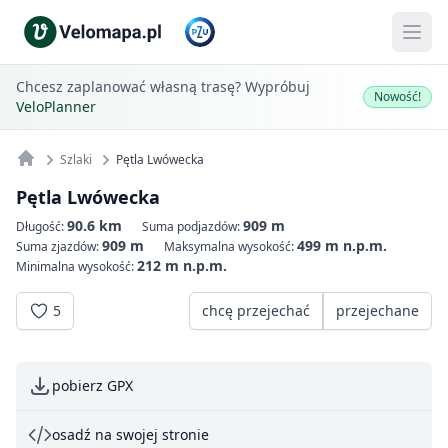
Chcesz zaplanować własną trasę? Wypróbuj
Nowość!
VeloPlanner
Szlaki
Pętla Lwówecka
Pętla Lwówecka
90.6 km
909 m
Długość:
Suma podjazdów:
909 m
499 m n.p.m.
Suma zjazdów:
Maksymalna wysokość:
212 m n.p.m.
Minimalna wysokość:
5
chcę przejechać
przejechane
pobierz GPX
osadź na swojej stronie