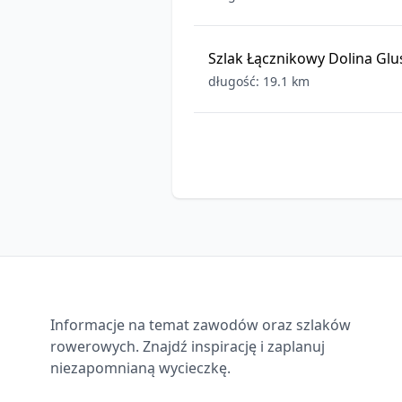
Szlak Łącznikowy Dolina Glu
długość: 19.1 km
EuroVelo 9
długość: 425.7 km
Piastowski Trakt Rowerowy
długość: 102.4 km
Informacje na temat zawodów oraz szlaków
rowerowych. Znajdź inspirację i zaplanuj
niezapomnianą wycieczkę.