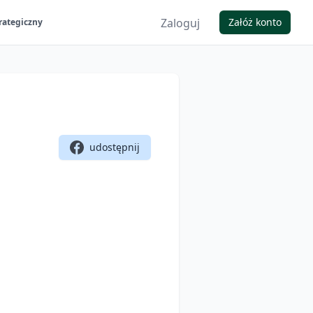
Zaloguj
Załóż konto
rategiczny
udostępnij