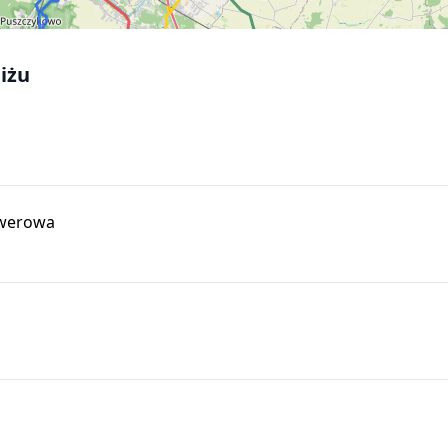
iżu
owerowa