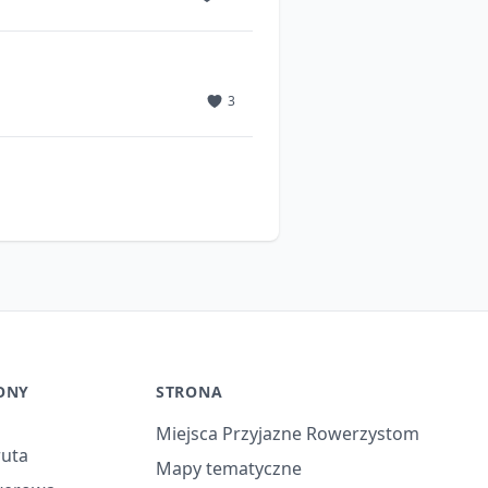
3
16
13
ONY
STRONA
Miejsca Przyjazne Rowerzystom
ruta
Mapy tematyczne