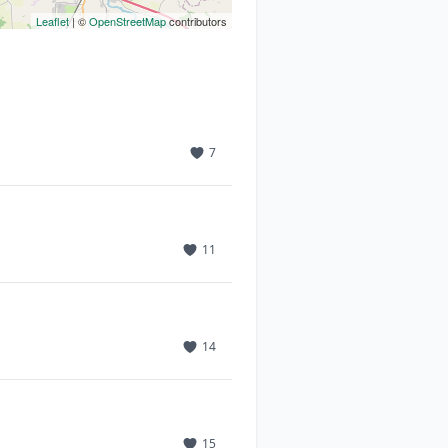
Leaflet
| ©
OpenStreetMap
contributors
7
11
14
15