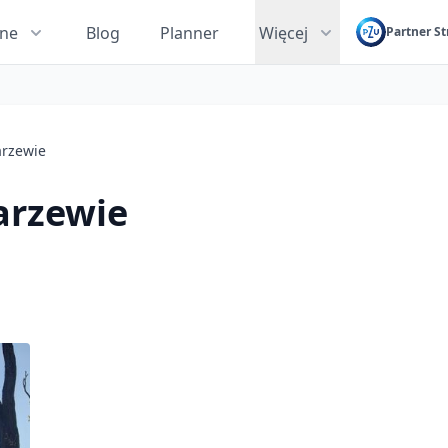
zne
Blog
Planner
Więcej
Partner St
arzewie
arzewie