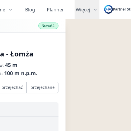
zne
Blog
Planner
Więcej
Partner St
Nowość!
ra - Łomża
45 m
ów:
100 m n.p.m.
ć:
 przejechać
przejechane