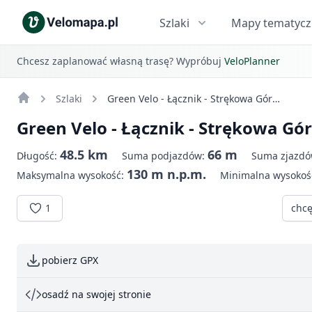
Szlaki
Mapy tematyc
Chcesz zaplanować własną trasę? Wypróbuj
VeloPlanner
Szlaki
Green Velo - Łącznik - Strękowa Góra - Łomża
Green Velo - Łącznik - Strękowa Gó
48.5 km
66 m
Długość:
Suma podjazdów:
Suma zjazd
130 m n.p.m.
Maksymalna wysokość:
Minimalna wysokoś
1
chcę
pobierz GPX
osadź na swojej stronie