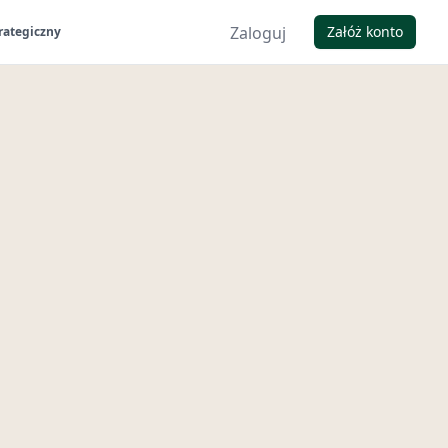
Zaloguj
Załóż konto
rategiczny