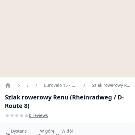
Szlaki
EuroVelo 15 - Rhine Cycle Route
Szlak rowerowy Renu (Rheinradweg / D-Route 8)
Home
Szlak rowerowy Renu (Rheinradweg / D-
Route 8)
0 reviews
Dystans
W górę
W dół