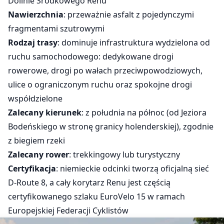
Dolinie Środkowego Renu
Nawierzchnia
: przeważnie asfalt z pojedynczymi
fragmentami szutrowymi
Rodzaj trasy
: dominuje infrastruktura wydzielona od
ruchu samochodowego: dedykowane drogi
rowerowe, drogi po wałach przeciwpowodziowych,
ulice o ograniczonym ruchu oraz spokojne drogi
współdzielone
Zalecany kierunek
: z południa na północ (od Jeziora
Bodeńskiego w stronę granicy holenderskiej), zgodnie
z biegiem rzeki
Zalecany rower
: trekkingowy lub turystyczny
Certyfikacja
: niemieckie odcinki tworzą oficjalną sieć
D-Route 8, a cały korytarz Renu jest częścią
certyfikowanego szlaku EuroVelo 15 w ramach
Europejskiej Federacji Cyklistów