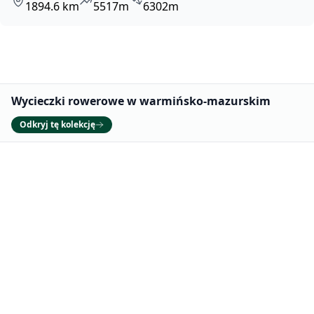
1894.6 km
5517m
6302m
Promowane
Wycieczki rowerowe w warmińsko-mazurskim
Odkryj tę kolekcję