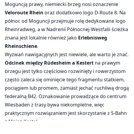
Moguncją prawy, niemiecki brzeg nosi oznaczenie
Veloroute Rhein
oraz dodatkowo logo D-Route 8. Na
północ od Moguncji przejmuje rolę dedykowane logo
Rheinradweg, a w Nadrenii Północnej-Westfalii ścieżka
znana jest lokalnie również jako
Erlebnisweg
Rheinschiene
.
Wyzwań nawigacyjnych jest niewiele, ale warto je znać.
Odcinek między Rüdesheim a Kestert
na prawym
brzegu jest tylko częściowo rozwinięty i rowerzystom
często zaleca się ominięcie tego fragmentu statkiem,
pociągiem lub promem, zamiast jechać ruchliwą drogą
federalną B42. Oznakowanie prowadzące do centrum
Wiesbaden z trasy bywa niekompletne, więc
praktycznym rozwiązaniem jest skorzystanie z S-Bahn
z Mainz-Kastel.
Najlepszy kierunek i pora roku