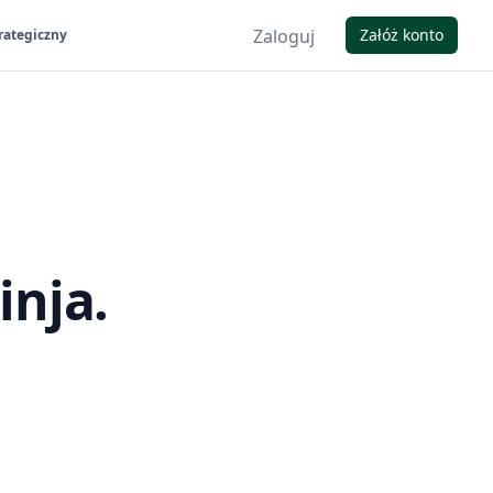
Zaloguj
Załóż konto
rategiczny
inja.