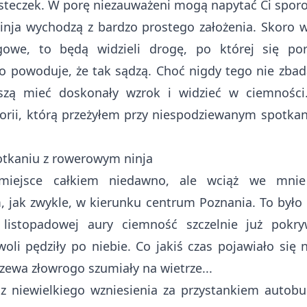
teczek. W porę niezauważeni mogą napytać Ci sporo
nja wychodzą z bardzo prostego założenia. Skoro 
owe, to będą widzieli drogę, po której się por
 powoduje, że tak sądzą. Choć nigdy tego nie zba
szą mieć doskonały wzrok i widzieć w ciemności
torii, którą przeżyłem przy niespodziewanym spotka
tkaniu z rowerowym ninja
miejsce całkiem niedawno, ale wciąż we mnie 
 jak zwykle, w kierunku centrum Poznania. To było
i listopadowej aury ciemność szczelnie już pokry
li pędziły po niebie. Co jakiś czas pojawiało się n
rzewa złowrogo szumiały na wietrze...
 z niewielkiego wzniesienia za przystankiem autob