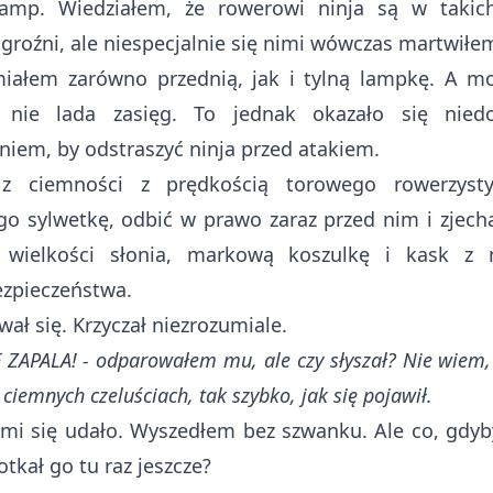
amp. Wiedziałem, że rowerowi ninja są w takic
 groźni, ale niespecjalnie się nimi wówczas martwiłe
iałem zarówno przednią, jak i tylną lampkę. A mo
nie lada zasięg. To jednak okazało się niedo
niem, by odstraszyć ninja przed atakiem.
 z ciemności z prędkością torowego rowerzysty
go sylwetkę, odbić w prawo zaraz przed nim i zjech
 wielkości słonia, markową koszulkę i kask z 
zpieczeństwa.
ał się. Krzyczał niezrozumiale.
 ZAPALA! - odparowałem mu, ale czy słyszał? Nie wiem,
iemnych czeluściach, tak szybko, jak się pojawił.
mi się udało. Wyszedłem bez szwanku. Ale co, gdyb
tkał go tu raz jeszcze?