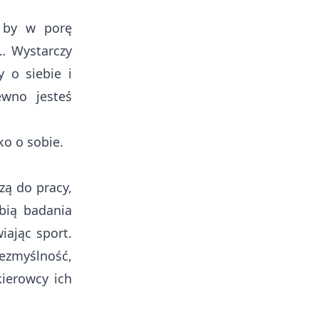
, by w porę
o… Wystarczy
y o siebie i
ewno jesteś
ko o sobie.
zą do pracy,
bią badania
iając sport.
bezmyślność,
kierowcy ich