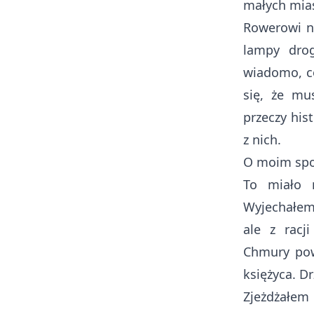
małych mias
Rowerowi ni
lampy drog
wiadomo, co
się, że mu
przeczy his
z nich.
O moim spo
To miało 
Wyjechałem,
ale z racj
Chmury powo
księżyca. D
Zjeżdżałem