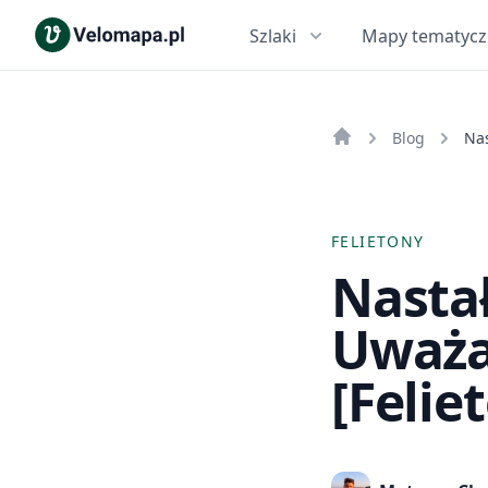
Szlaki
Mapy tematyc
Blog
FELIETONY
Nastał
Uważaj
[Felie