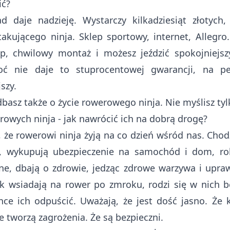
ić?
ad daje nadzieję. Wystarczy kilkadziesiąt złotych
akującego ninja. Sklep sportowy, internet, Allegr
p, chwilowy montaż i możesz jeździć spokojniejsz
oć nie daje to stuprocentowej gwarancji, na p
szy.
dbasz także o życie rowerowego ninja. Nie myślisz tyl
rowych ninja - jak nawrócić ich na dobrą drogę?
, że rowerowi ninja żyją na co dzień wśród nas. Chod
i, wykupują ubezpieczenie na samochód i dom, ro
zne, dbają o zdrowie, jedząc zdrowe warzywa i upraw
k wsiadają na rower po zmroku, rodzi się w nich 
hce ich odpuścić. Uważają, że jest dość jasno. Że 
e tworzą zagrożenia. Że są bezpieczni.