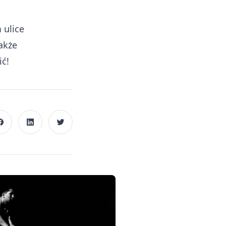
 ulice
także
ić!