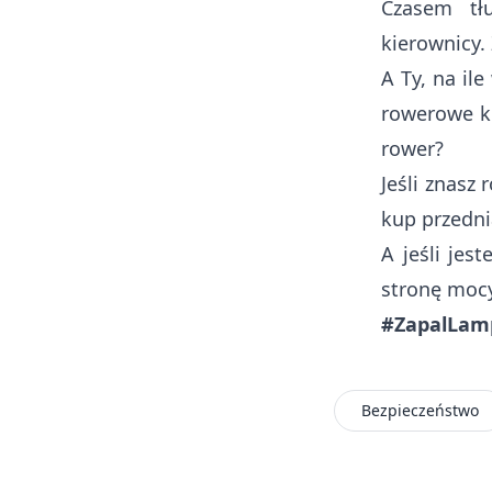
Czasem tł
kierownicy. 
A Ty, na il
rowerowe ku
rower?
Jeśli znasz
kup przedni
A jeśli jes
stronę mocy.
#ZapalLam
Bezpieczeństwo