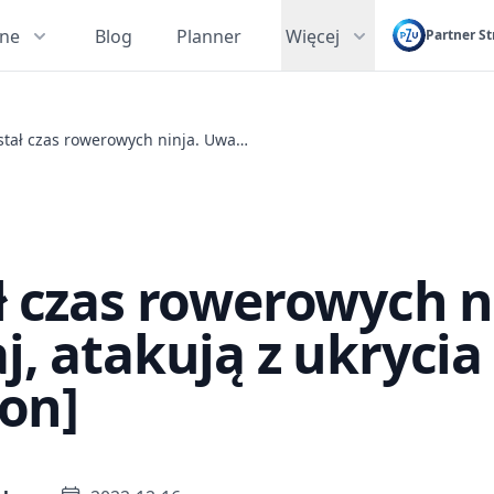
zne
Blog
Planner
Więcej
Partner St
Nastał czas rowerowych ninja. Uważaj, atakują z ukrycia [Felieton]
 czas rowerowych n
, atakują z ukrycia
ton]