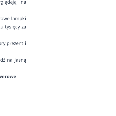
glądają na
awowe lampki
u tysięcy za
ry prezent i
jdź na jasną
owerowe