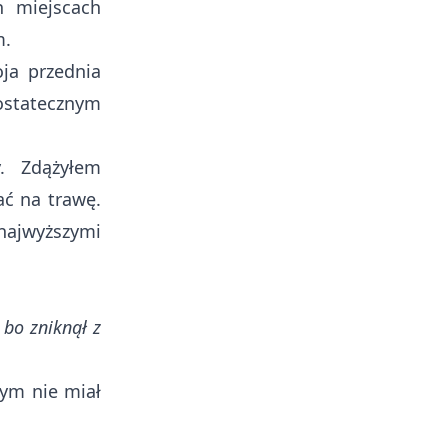
h miejscach
m.
ja przednia
statecznym
. Zdążyłem
ać na trawę.
najwyższymi
 bo zniknął z
ym nie miał