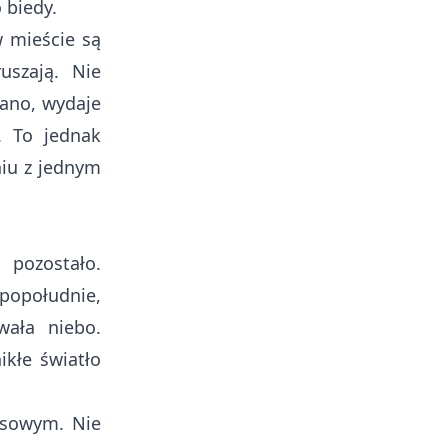
 biedy.
w mieście są
uszają. Nie
dano, wydaje
. To jednak
niu z jednym
pozostało.
 popołudnie,
wała niebo.
ikłe światło
usowym. Nie