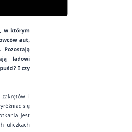
s, w którym
rowców aut,
. Pozostają
ają ładowi
puści? I czy
 zakrętów i
yróżniać się
tkania jest
h uliczkach