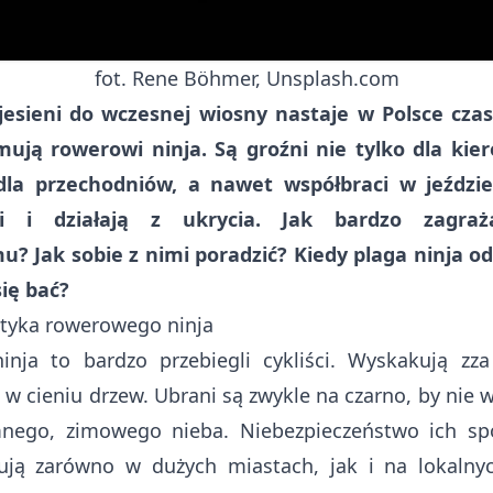
fot. Rene Böhmer, Unsplash.com
jesieni do wczesnej wiosny nastaje w Polsce cza
jmują rowerowi ninja. Są groźni nie tylko dla kie
dla przechodniów, a nawet współbraci w jeździe
ni i działają z ukrycia. Jak bardzo zagraż
? Jak sobie z nimi poradzić? Kiedy plaga ninja od
się bać?
styka rowerowego ninja
inja to bardzo przebiegli cykliści. Wyskakują zza
 w cieniu drzew. Ubrani są zwykle na czarno, by nie w
mnego, zimowego nieba. Niebezpieczeństwo ich spo
ują zarówno w dużych miastach, jak i na lokalnyc