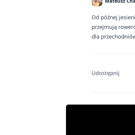
Mateusz Ch
Od późnej jesien
przejmują rowerow
dla przechodniów
Udostępnij