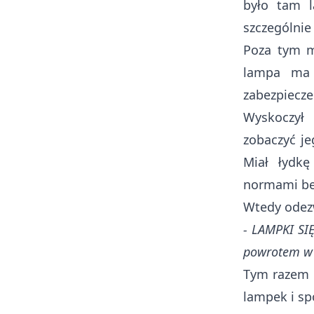
było tam l
szczególnie
Poza tym m
lampa ma 
zabezpiecze
Wyskoczył
zobaczyć je
Miał łydkę
normami be
Wtedy odezw
- LAMPKI SIĘ
powrotem w c
Tym razem 
lampek i spo