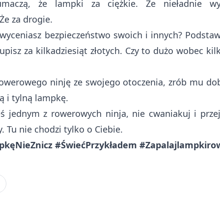
umaczą, że lampki za ciężkie. Że nieładnie wy
Że za drogie.
e wyceniasz bezpieczeństwo swoich i innych? Podst
pisz za kilkadziesiąt złotych. Czy to dużo wobec kilk
 rowerowego ninję ze swojego otoczenia, zrób mu dob
ą i tylną lampkę.
teś jednym z rowerowych ninja, nie cwaniakuj i prze
 Tu nie chodzi tylko o Ciebie.
pkęNieZnicz #ŚwiećPrzykładem #Zapalajlampkir