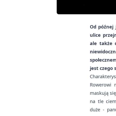
Od późnej 
ulice prze
ale także 
niewidocz
społecznemu
jest czego 
Charaktery
Rowerowi n
maskują się
na tle cie
duże - pan