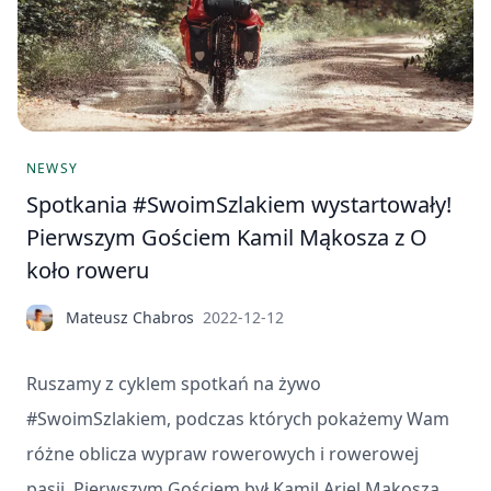
NEWSY
Spotkania #SwoimSzlakiem wystartowały!
Pierwszym Gościem Kamil Mąkosza z O
koło roweru
Mateusz Chabros
2022-12-12
Ruszamy z cyklem spotkań na żywo
#SwoimSzlakiem, podczas których pokażemy Wam
różne oblicza wypraw rowerowych i rowerowej
pasji. Pierwszym Gościem był Kamil Ariel Mąkosza.