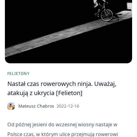
FELIETONY
Nastał czas rowerowych ninja. Uważaj,
atakują z ukrycia [Felieton]
Mateusz Chabros
2022-12-16
Od późnej jesieni do wczesnej wiosny nastaje w
Polsce czas, w którym ulice przejmują rowerowi