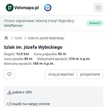
Chcesz zaplanować własną trasę? Wypróbuj
Nowość!
VeloPlanner
Szlaki
Szlak im. Józefa Wybickiego
Szlak im. Józefa Wybickiego
13.0 km
95 m
Długość:
Suma podjazdów:
86 m
218 m n.p.m.
Suma zjazdów:
Maksymalna wysokość:
169 m n.p.m.
Minimalna wysokość:
chcę przejechać
przejechane
pobierz GPX
osadź na swojej stronie