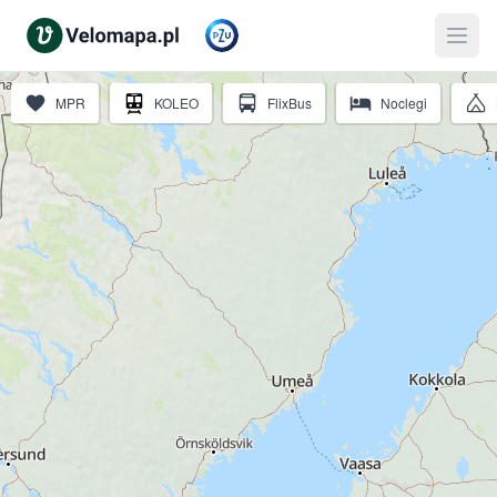
MPR
KOLEO
FlixBus
Noclegi