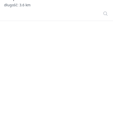
długość: 3.6 km
Dolina Chodelki
długość: 53.1 km
2
Dolina Moszczeniczki
długość: 12.4 km
3
Dolina Muchawki
długość: 32.6 km