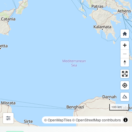
100 km
© OpenMapTiles
© OpenStreetMap contributors