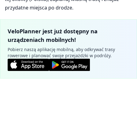
przydatne miejsca po drodze.
VeloPlanner jest już dostępny na
urządzeniach mobilnych!
Pobierz naszą aplikację mobilną, aby odkrywać trasy
rowerowe i planować swoje przejażdżki w podróży.
Zaplanuj trasę
Ustawienia ciasteczek
Używamy plików cookie, aby zapewnić
Oficjalne szlaki - Poznań
podstawową funkcjonalność naszej strony
(wymagane) oraz poprawić twoje
Pierścień Dookoła Poznania
doświadczenia (opcjonalne, w celach
2.5